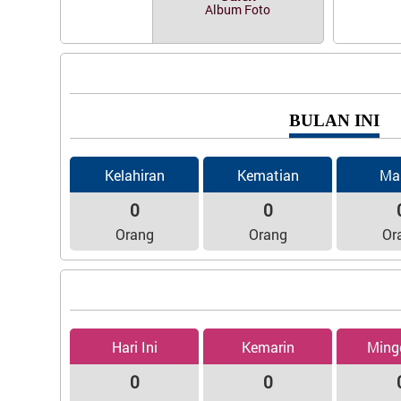
Album Foto
BULAN INI
Kelahiran
Kematian
Ma
0
0
Orang
Orang
Or
Hari Ini
Kemarin
Ming
0
0