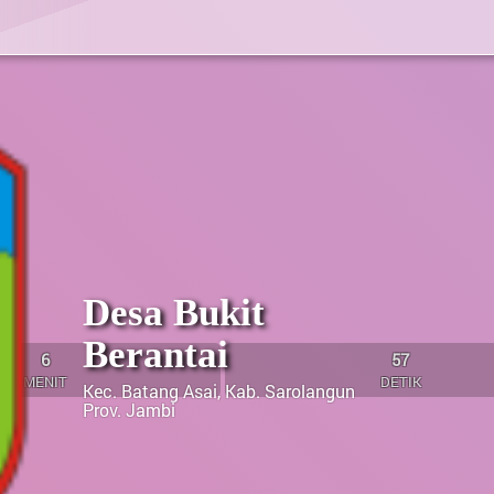
Desa Bukit
RI
Berantai
6
56
MENIT
DETIK
Kec. Batang Asai, Kab. Sarolangun
Prov. Jambi