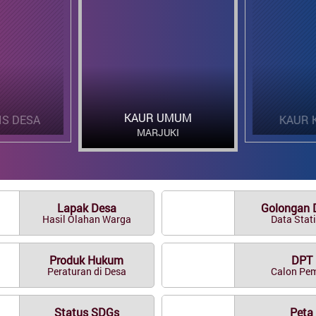
KAUR KEUANGAN
KAUR UMUM
TARMIZI
Lapak Desa
Golongan 
Hasil Olahan Warga
Data Stati
Produk Hukum
DPT
Peraturan di Desa
Calon Pem
Status SDGs
Peta