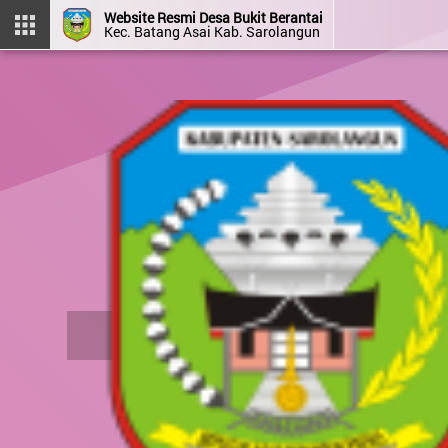
Website Resmi Desa Bukit Berantai
Kec. Batang Asai Kab. Sarolangun
DESA BUKIT BERANTAI
Kec. Batang Asai
Kab. Sarolangun
Prov. Jambi
Halaman
Login
Layanan
Kehadiran
Admin
Mandiri
OpenSID 2501.0.0
Hari Libur Nasional
Hari Proklamasi Kemerdekaan 
2
JAM
Menu Kategori
Senin, 17 Agustus 2026
Profil Desa
Berita