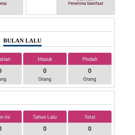
Desa
Penerima Manfaat
BULAN LALU
tian
Masuk
Pindah
0
0
0
ang
Orang
Orang
n Ini
Tahun Lalu
Total
0
0
0