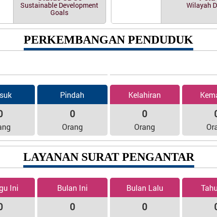
Sustainable Development
Wilayah 
Goals
PERKEMBANGAN PENDUDUK
suk
Pindah
Kelahiran
Kema
0
0
0
ang
Orang
Orang
Or
LAYANAN SURAT PENGANTAR
gu Ini
Bulan Ini
Bulan Lalu
Tahu
0
0
0