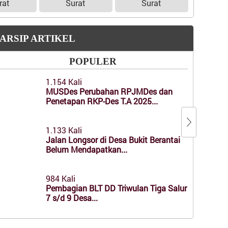
rat
Surat
Surat
ARSIP ARTIKEL
AGE
POPULER
Untu
1.154 Kali
dila
MUSDes Perubahan RPJMDes dan
Penetapan RKP-Des T.A 2025...
1.133 Kali
Jalan Longsor di Desa Bukit Berantai
Belum Mendapatkan...
984 Kali
Pembagian BLT DD Triwulan Tiga Salur
7 s/d 9 Desa...
945 Kali