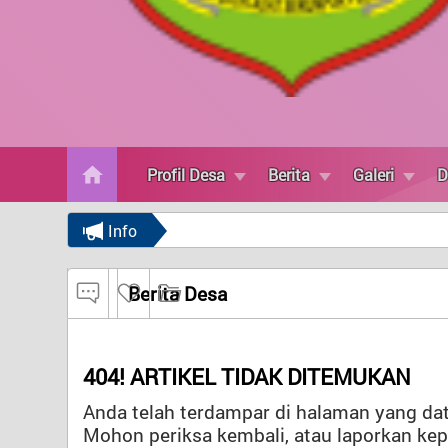
Galeri
Data Statistik
Lembaga
Peta Desa
Potensi Desa
Lapor
Profil Desa
Berita
Galeri
D
Status Desa
Info
Layanan Mandiri
Berita Desa
404! ARTIKEL TIDAK DITEMUKAN
Anda telah terdampar di halaman yang data
Mohon periksa kembali, atau laporkan ke