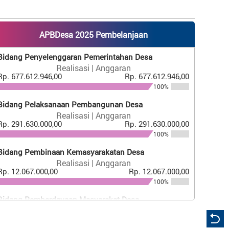
RAPAT BERSAMA BPD PENETAPAN
CALON PENERIMA BLT DESA...
APBDesa 2025 Pembelanjaan
931 Kali
Bidang Penyelenggaran Pemerintahan Desa
Acara Sosialisasi P3-TGAI Jambi...
Realisasi | Anggaran
Rp. 677.612.946,00
Rp. 677.612.946,00
100%
867 Kali
Bidang Pelaksanaan Pembangunan Desa
Pembagian BLT Desa Bukit Berantai...
Realisasi | Anggaran
Rp. 291.630.000,00
Rp. 291.630.000,00
100%
841 Kali
Bidang Pembinaan Kemasyarakatan Desa
Monitoring Kegiatan Dana Desa...
Realisasi | Anggaran
Rp. 12.067.000,00
Rp. 12.067.000,00
100%
Bidang Pemberdayaan Masyarakat Desa
TERBARU
Realisasi | Anggaran
Rp. 45.000.000,00
Rp. 45.000.000,00
411 Kali