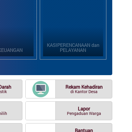
KASIPERENCANAAN dan
PELAYANAN
KADUS 01
Darah
Rekam Kehadiran
stik
di Kantor Desa
Lapor
ilih
Pengaduan Warga
Bantuan