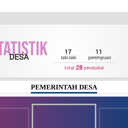
17
11
Data
Da
DESA
Wilaya
Pendi
Pe
laki-laki
perempuan
28
total
penduduk
PEMERINTAH DESA