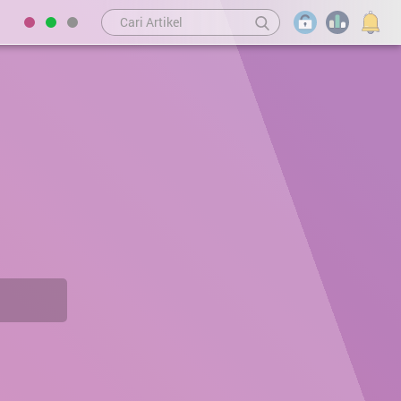
PEMERINTAH DESA
BAGIKAN WEB KE FACEBOOK
KEHADIRAN DI KANTOR DESA
APRIZAL, S.Pd.
STATISTIK PENGUNJUNG
KEPALA DESA
Hari ini
:
95
Kemarin
:
132
SUBRATA
SEKRETARIS DESA
Total Pengunjung
:
119.021
Sistem Operasi
:
Mac OS X
MARJUKI
KAUR UMUM
IP Address
:
216.73.216.67
Browser
:
Chrome 131.0.0.0
TARMIZI
KAUR KEUANGAN