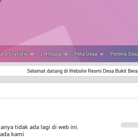
ata Statistik
Lembaga
Peta Desa
Potensi Des
Selamat datang di Website Resmi Desa Bukit Berantai Kec
nya tidak ada lagi di web ini.
pada kami