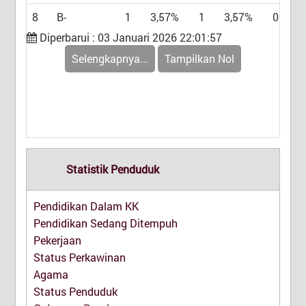
8
B-
1
3,57%
1
3,57%
0
0
Diperbarui : 03 Januari 2026 22:01:57
Selengkapnya...
Tampilkan Nol
Statistik Penduduk
Pendidikan Dalam KK
Pendidikan Sedang Ditempuh
Pekerjaan
Status Perkawinan
Agama
Status Penduduk