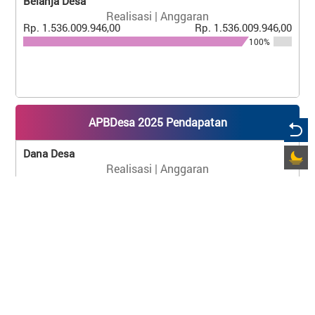
Belanja Desa
Realisasi | Anggaran
Rp. 1.536.009.946,00
Rp. 1.536.009.946,00
100%
APBDesa 2025 Pendapatan
Dana Desa
Realisasi | Anggaran
Rp. 833.708.000,00
Rp. 833.708.000,00
100%
Bagi Hasil Pajak Dan Retribusi
Realisasi | Anggaran
Rp. 28.361.606,00
Rp. 28.361.606,00
100%
Alokasi Dana Desa
Realisasi | Anggaran
Rp. 543.930.340,00
Rp. 543.930.340,00