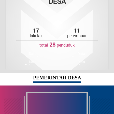
DESA
17
11
laki-laki
perempuan
28
total
penduduk
Data
Data
Wilayah
Pendidikan
Data
Data
Pekerjaan
Usia
PEMERINTAH DESA